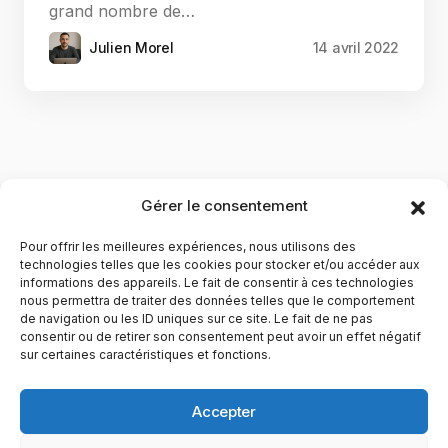
grand nombre de…
Julien Morel
14 avril 2022
Gérer le consentement
Pour offrir les meilleures expériences, nous utilisons des
technologies telles que les cookies pour stocker et/ou accéder aux
informations des appareils. Le fait de consentir à ces technologies
nous permettra de traiter des données telles que le comportement
de navigation ou les ID uniques sur ce site. Le fait de ne pas
YubiGeek est un média français dédié aux nouvelles
consentir ou de retirer son consentement peut avoir un effet négatif
sur certaines caractéristiques et fonctions.
technologies, à la culture geek et au numérique. Fondé par
Maxence, le site partage depuis plus de 10 ans des
actualités, guides, tests et analyses autour de l’innovation,
Accepter
du web, du gaming et de la science, avec une approche
accessible et passionnée.