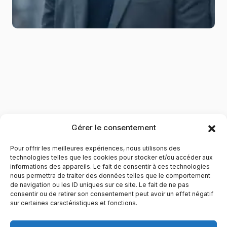
Gérer le consentement
Pour offrir les meilleures expériences, nous utilisons des
technologies telles que les cookies pour stocker et/ou accéder aux
informations des appareils. Le fait de consentir à ces technologies
nous permettra de traiter des données telles que le comportement
de navigation ou les ID uniques sur ce site. Le fait de ne pas
YubiGeek est un média français dédié aux nouvelles
consentir ou de retirer son consentement peut avoir un effet négatif
sur certaines caractéristiques et fonctions.
technologies, à la culture geek et au numérique. Fondé par
Maxence, le site partage depuis plus de 10 ans des
actualités, guides, tests et analyses autour de l’innovation,