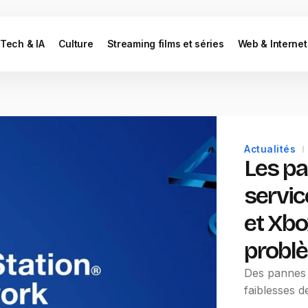
Tech & IA
Culture
Streaming films et séries
Web & Internet
Actualités
Les p
servic
et Xbo
problè
Des pannes 
faiblesses d