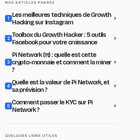
NOS ARTICLES PHARES
Les meilleures techniques de Growth
1
Hacking sur Instagram
Toolbox du Growth Hacker : 5 outils
2
Facebook pour votre croissance
Pi Network (π) : quelle est cette
crypto-monnaie et comment la miner
3
?
Quelle est la valeur de Pi Network, et
4
sa prévision ?
Comment passer le KYC sur Pi
5
Network ?
QUELQUES LIENS UTILES