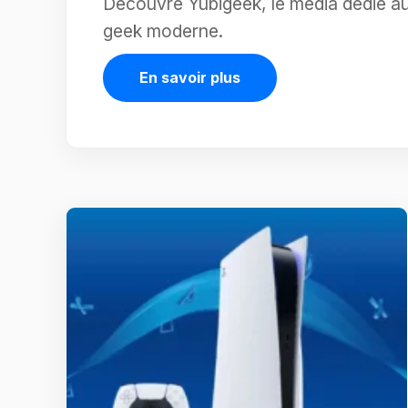
Découvre Yubigeek, le média dédié au 
geek moderne.
En savoir plus