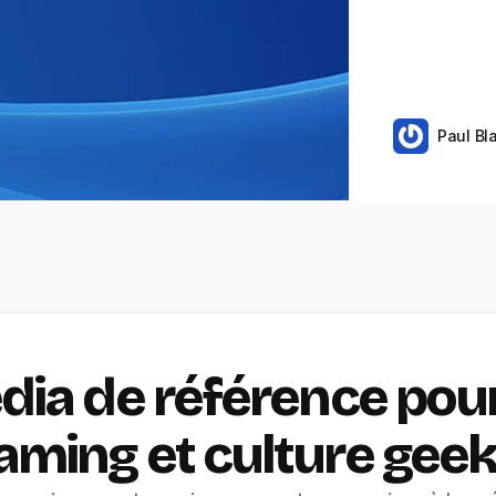
Paul Bl
édia de référence pou
aming et culture gee