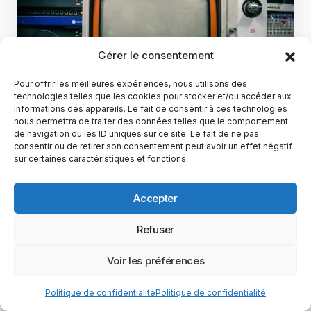
Gérer le consentement
Pour offrir les meilleures expériences, nous utilisons des
technologies telles que les cookies pour stocker et/ou accéder aux
informations des appareils. Le fait de consentir à ces technologies
nous permettra de traiter des données telles que le comportement
Tech & IA
de navigation ou les ID uniques sur ce site. Le fait de ne pas
La télévision fête ses 100 ans : un siècle
consentir ou de retirer son consentement peut avoir un effet négatif
sur certaines caractéristiques et fonctions.
d’innovations dans votre salon
La télévision fête ses 100 ans, le 26 janvier
1926, John Logie Baird réalisait la première
Accepter
démonstration…
Refuser
3 min de lecture
Maxence Rose
19 février 2026
Voir les préférences
Politique de confidentialité
Politique de confidentialité