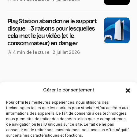
PlayStation abandonne le support
disque – 3 raisons pour lesquelles
cela met le jeu vidéo (et le
consommateur) en danger
2 juillet 2026
4 min de lecture
Gérer le consentement
Pour offrir les meilleures expériences, nous utilisons des
technologies telles que les cookies pour stocker et/ou accéder aux
informations des appareils. Le fait de consentir à ces technologies
nous permettra de traiter des données telles que le comportement
de navigation ou les ID uniques sur ce site. Le fait de ne pas
YubiGeek est un média français dédié aux nouvelles
consentir ou de retirer son consentement peut avoir un effet négatif
sur certaines caractéristiques et fonctions.
technologies, à la culture geek et au numérique. Fondé par