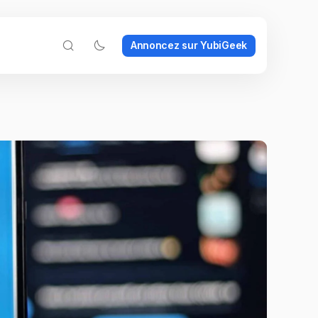
Annoncez sur YubiGeek