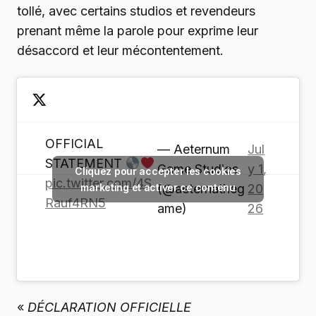
tollé, avec certains studios et revendeurs
prenant même la parole pour exprime leur
désaccord et leur mécontentement.
OFFICIAL
— Aeternum
Jul
STATEMENT
Game Studios
y 1,
Cliquez pour accepter les cookies
pic.twitter.com/4S
marketing et activer ce contenu
(@aeternatheg
20
Rauf4RN5
ame)
26
«
DÉCLARATION OFFICIELLE