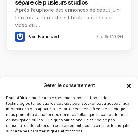
sépare de plusieurs studios
Après l’euphorie des annonces de début juin,
le retour à la réalité est brutal pour le jeu
vidéo qui…
Paul Blanchard
7 juillet 2026
Gérer le consentement
Pour offrir les meilleures expériences, nous utilisons des
technologies telles que les cookies pour stocker et/ou accéder aux
informations des appareils. Le fait de consentir à ces technologies
nous permettra de traiter des données telles que le comportement
de navigation ou les ID uniques sur ce site. Le fait de ne pas
YubiGeek est un média français dédié aux nouvelles
consentir ou de retirer son consentement peut avoir un effet négatif
sur certaines caractéristiques et fonctions.
technologies, à la culture geek et au numérique. Fondé par