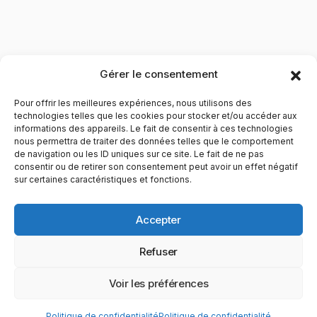
Gérer le consentement
Pour offrir les meilleures expériences, nous utilisons des
technologies telles que les cookies pour stocker et/ou accéder aux
informations des appareils. Le fait de consentir à ces technologies
nous permettra de traiter des données telles que le comportement
de navigation ou les ID uniques sur ce site. Le fait de ne pas
YubiGeek est un média français dédié aux nouvelles
consentir ou de retirer son consentement peut avoir un effet négatif
sur certaines caractéristiques et fonctions.
technologies, à la culture geek et au numérique. Fondé par
Maxence, le site partage depuis plus de 10 ans des
actualités, guides, tests et analyses autour de l’innovation,
Accepter
du web, du gaming et de la science, avec une approche
accessible et passionnée.
Refuser
PAGES
CATÉGORIES
YUBIGEEK
Voir les préférences
© 2025 YubiGeek. Tous droits réservés.
Politique de confidentialité
Politique de confidentialité