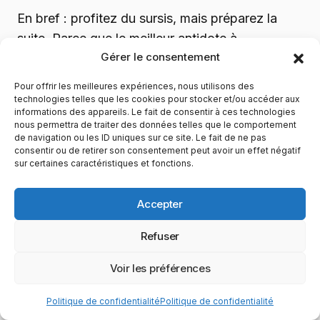
En bref : profitez du sursis, mais préparez la
suite. Parce que le meilleur antidote à
Gérer le consentement
l’incertitude, ce n’est pas l’attente. C’est l’action.
Pour offrir les meilleures expériences, nous utilisons des
technologies telles que les cookies pour stocker et/ou accéder aux
informations des appareils. Le fait de consentir à ces technologies
nous permettra de traiter des données telles que le comportement
de navigation ou les ID uniques sur ce site. Le fait de ne pas
consentir ou de retirer son consentement peut avoir un effet négatif
Donald Trump
TikTok
sur certaines caractéristiques et fonctions.
Maxence Rose
PARTAGER
Accepter
Refuser
Voir les préférences
Politique de confidentialité
Politique de confidentialité
L’alternative Photoshop de Windows est en