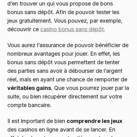
d’en trouver un qui vous propose de bons
bonus sans dépôt. Afin de pouvoir tester les
jeux gratuitement. Vous pouvez, par exemple,
découvrir ce
casino bonus sans dépôt
.
Vous aurez l’assurance de pouvoir bénéficier de
nombreux avantages pour jouer. En effet, les
bonus sans dépôt vous permettent de tenter
des parties sans avoir à débourser de l’argent
réel, mais en ayant une chance de remporter de
véritables gains
. Que vous pourrez jouer par la
suite, ou bien récupérer directement sur votre
compte bancaire.
Il est important de bien
comprendre les jeux
des casinos en ligne avant de se lancer. En