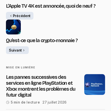
L’Apple TV 4K est annoncée, quoi de neuf ?
Précédent
Qu’est-ce que la crypto-monnaie ?
Suivant
MISE EN LUMIÈRE
Les pannes successives des
services en ligne PlayStation et
Xbox montrent les problèmes du
futur digital
27 juillet 2026
5 min de lecture