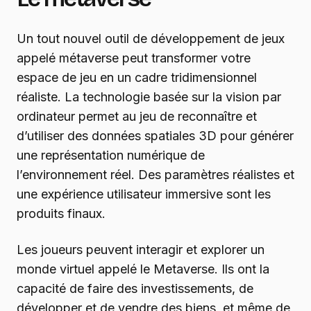
Un tout nouvel outil de développement de jeux
appelé métaverse peut transformer votre
espace de jeu en un cadre tridimensionnel
réaliste. La technologie basée sur la vision par
ordinateur permet au jeu de reconnaître et
d’utiliser des données spatiales 3D pour générer
une représentation numérique de
l’environnement réel. Des paramètres réalistes et
une expérience utilisateur immersive sont les
produits finaux.
Les joueurs peuvent interagir et explorer un
monde virtuel appelé le Metaverse. Ils ont la
capacité de faire des investissements, de
développer et de vendre des biens, et même de