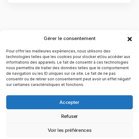
Gérer le consentement
Pour offrir les meilleures expériences, nous utilisons des
technologies telles que les cookies pour stocker et/ou accéder aux
informations des appareils. Le fait de consentir à ces technologies
nous permettra de traiter des données telles que le comportement
de navigation ou les ID uniques sur ce site. Le fait de ne pas
YubiGeek est un média français dédié aux nouvelles
consentir ou de retirer son consentement peut avoir un effet négatif
sur certaines caractéristiques et fonctions.
technologies, à la culture geek et au numérique. Fondé par
Maxence, le site partage depuis plus de 10 ans des
actualités, guides, tests et analyses autour de l’innovation,
Accepter
du web, du gaming et de la science, avec une approche
accessible et passionnée.
Refuser
PAGES
CATÉGORIES
YUBIGEEK
Voir les préférences