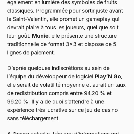
également en lumière des symboles de fruits
classiques. Programmée pour sortir juste avant
la Saint-Valentin, elle promet un gameplay qui
devrait plaire à tous les joueurs, quel que soit
leur goût.
Munie
, elle présente une structure
traditionnelle de format 3×3 et dispose de 5
lignes de paiement.
D’après quelques indiscrétions au sein de
l’équipe du développeur de logiciel
Play’N Go
,
elle serait de volatilité moyenne et aurait un taux
de redistribution compris entre 94,20 % et
96,20 %. Il y a de quoi s’attendre à une
expérience très lucrative sur ce jeu de casino
sans téléchargement.
A l’heure actuelle, très peu d’informations ont