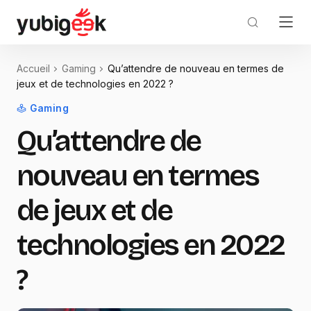
Accueil
Gaming
Qu’attendre de nouveau en termes de
jeux et de technologies en 2022 ?
Gaming
Qu’attendre de
nouveau en termes
de jeux et de
technologies en 2022
?