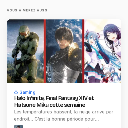
VOUS AIMEREZ AUSSI
Gaming
Halo Infinite, Final Fantasy XIV et
Hatsune Miku cette semaine
Les températures baissent, la neige arrive par
endroit… C’est la bonne période pour…