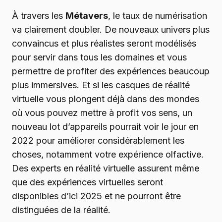
À travers les
Métavers
, le taux de numérisation
va clairement doubler. De nouveaux univers plus
convaincus et plus réalistes seront modélisés
pour servir dans tous les domaines et vous
permettre de profiter des expériences beaucoup
plus immersives. Et si les casques de réalité
virtuelle vous plongent déjà dans des mondes
où vous pouvez mettre à profit vos sens, un
nouveau lot d’appareils pourrait voir le jour en
2022 pour améliorer considérablement les
choses, notamment votre expérience olfactive.
Des experts en réalité virtuelle assurent même
que des expériences virtuelles seront
disponibles d’ici 2025 et ne pourront être
distinguées de la réalité.