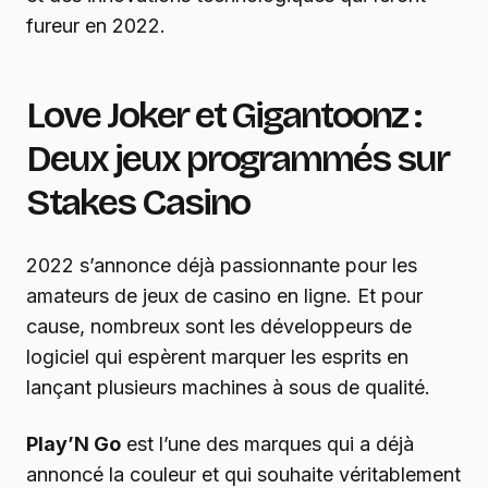
fureur en 2022.
Love Joker et Gigantoonz :
Deux jeux programmés sur
Stakes Casino
2022 s’annonce déjà passionnante pour les
amateurs de jeux de casino en ligne. Et pour
cause, nombreux sont les développeurs de
logiciel qui espèrent marquer les esprits en
lançant plusieurs machines à sous de qualité.
Play’N Go
est l’une des marques qui a déjà
annoncé la couleur et qui souhaite véritablement