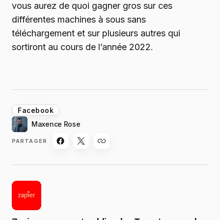
vous aurez de quoi gagner gros sur ces
différentes machines à sous sans
téléchargement et sur plusieurs autres qui
sortiront au cours de l’année 2022.
Facebook
Maxence Rose
PARTAGER