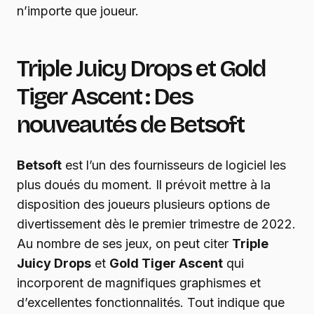
n’importe que joueur.
Triple Juicy Drops et Gold
Tiger Ascent : Des
nouveautés de Betsoft
Betsoft
est l’un des fournisseurs de logiciel les
plus doués du moment. Il prévoit mettre à la
disposition des joueurs plusieurs options de
divertissement dès le premier trimestre de 2022.
Au nombre de ses jeux, on peut citer
Triple
Juicy Drops
et
Gold Tiger Ascent
qui
incorporent de magnifiques graphismes et
d’excellentes fonctionnalités. Tout indique que