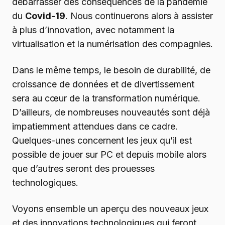
débarrasser des conséquences de la pandémie
du
Covid-19
. Nous continuerons alors à assister
à plus d’innovation, avec notamment la
virtualisation et la numérisation des compagnies.
Dans le même temps, le besoin de durabilité, de
croissance de données et de divertissement
sera au cœur de la transformation numérique.
D’ailleurs, de nombreuses nouveautés sont déjà
impatiemment attendues dans ce cadre.
Quelques-unes concernent les jeux qu’il est
possible de jouer sur PC et depuis mobile alors
que d’autres seront des prouesses
technologiques.
Voyons ensemble un aperçu des nouveaux jeux
et des innovations technologiques qui feront