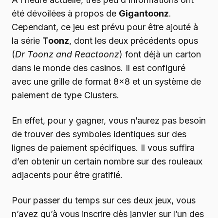
été dévoilées à propos de
Gigantoonz
.
Cependant, ce jeu est prévu pour être ajouté à
la série
Toonz
, dont les deux précédents opus
(
Dr Toonz and Reactoonz
) font déjà un carton
dans le monde des casinos. Il est configuré
avec une grille de format 8×8 et un système de
paiement de type Clusters.
En effet, pour y gagner, vous n’aurez pas besoin
de trouver des symboles identiques sur des
lignes de paiement spécifiques. Il vous suffira
d’en obtenir un certain nombre sur des rouleaux
adjacents pour être gratifié.
Pour passer du temps sur ces deux jeux, vous
n’avez qu’à vous inscrire dès janvier sur l’un des