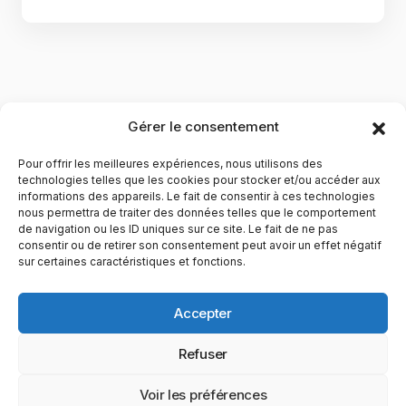
Gérer le consentement
Pour offrir les meilleures expériences, nous utilisons des
technologies telles que les cookies pour stocker et/ou accéder aux
informations des appareils. Le fait de consentir à ces technologies
nous permettra de traiter des données telles que le comportement
de navigation ou les ID uniques sur ce site. Le fait de ne pas
YubiGeek est un média français dédié aux nouvelles
consentir ou de retirer son consentement peut avoir un effet négatif
sur certaines caractéristiques et fonctions.
technologies, à la culture geek et au numérique. Fondé par
Maxence, le site partage depuis plus de 10 ans des
actualités, guides, tests et analyses autour de l’innovation,
Accepter
du web, du gaming et de la science, avec une approche
accessible et passionnée.
Refuser
PAGES
CATÉGORIES
YUBIGEEK
Voir les préférences