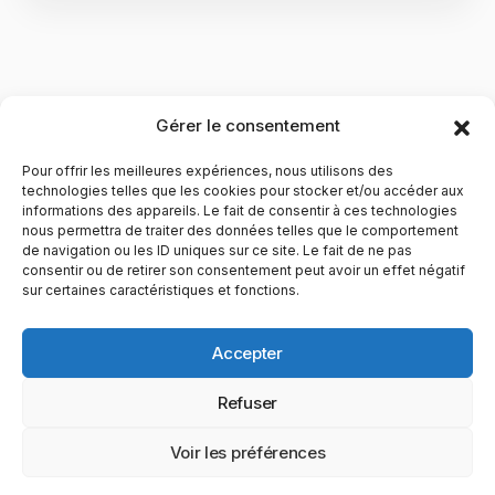
Gérer le consentement
Pour offrir les meilleures expériences, nous utilisons des
technologies telles que les cookies pour stocker et/ou accéder aux
informations des appareils. Le fait de consentir à ces technologies
nous permettra de traiter des données telles que le comportement
de navigation ou les ID uniques sur ce site. Le fait de ne pas
YubiGeek est un média français dédié aux nouvelles
consentir ou de retirer son consentement peut avoir un effet négatif
sur certaines caractéristiques et fonctions.
technologies, à la culture geek et au numérique. Fondé par
Maxence, le site partage depuis plus de 10 ans des
actualités, guides, tests et analyses autour de l’innovation,
Accepter
du web, du gaming et de la science, avec une approche
accessible et passionnée.
Refuser
PAGES
CATÉGORIES
YUBIGEEK
Voir les préférences
© 2025 YubiGeek. Tous droits réservés.