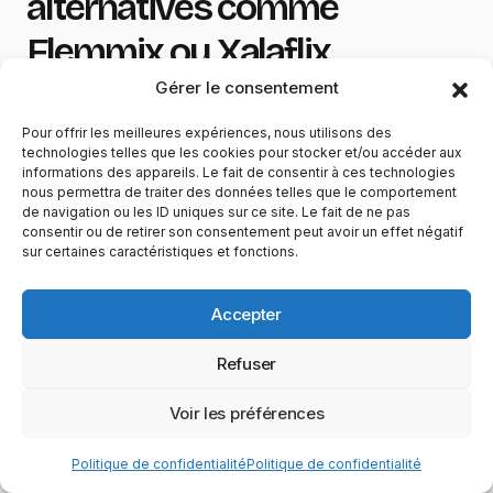
alternatives comme
Flemmix ou Xalaflix
Gérer le consentement
French Stream n’est pas la seule plateforme de
Pour offrir les meilleures expériences, nous utilisons des
ce type. D’autres sites similaires comme
technologies telles que les cookies pour stocker et/ou accéder aux
informations des appareils. Le fait de consentir à ces technologies
Flemmix
(anciennement Wiflix),
Xalaflix
ou
nous permettra de traiter des données telles que le comportement
Cinestream
proposent des catalogues
de navigation ou les ID uniques sur ce site. Le fait de ne pas
consentir ou de retirer son consentement peut avoir un effet négatif
comparables avec les mêmes problématiques.
sur certaines caractéristiques et fonctions.
Comparaison des plateformes
Accepter
illégales
Refuser
Tous ces sites partagent des caractéristiques
Voir les préférences
communes :
Politique de confidentialité
Politique de confidentialité
Changements d’adresse fréquents
pour