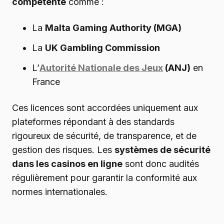
compétente
comme :
La
Malta Gaming Authority (MGA)
La
UK Gambling Commission
L’
Autorité Nationale des Jeux
(ANJ)
en
France
Ces licences sont accordées uniquement aux
plateformes répondant à des standards
rigoureux de sécurité, de transparence, et de
gestion des risques. Les
systèmes de sécurité
dans les casinos en ligne
sont donc audités
régulièrement pour garantir la conformité aux
normes internationales.