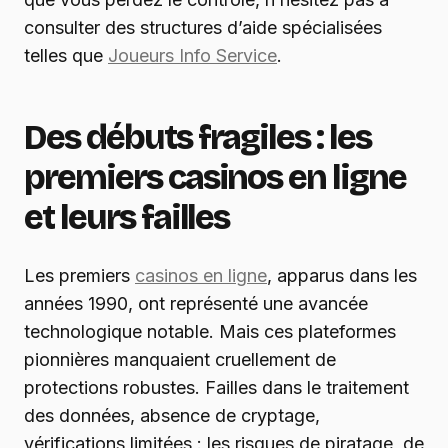
consulter des structures d’aide spécialisées
telles que
Joueurs Info Service
.
Des débuts fragiles : les
premiers casinos en ligne
et leurs failles
Les premiers
casinos en ligne
, apparus dans les
années 1990, ont représenté une avancée
technologique notable. Mais ces plateformes
pionnières manquaient cruellement de
protections robustes. Failles dans le traitement
des données, absence de cryptage,
vérifications limitées : les risques de piratage, de