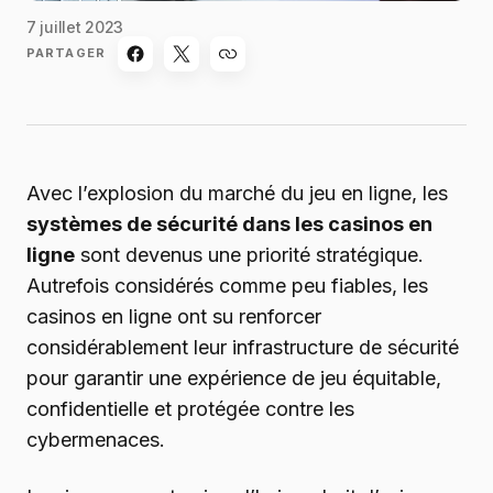
7 juillet 2023
PARTAGER
Avec l’explosion du marché du jeu en ligne, les
systèmes de sécurité dans les casinos en
ligne
sont devenus une priorité stratégique.
Autrefois considérés comme peu fiables, les
casinos en ligne ont su renforcer
considérablement leur infrastructure de sécurité
pour garantir une expérience de jeu équitable,
confidentielle et protégée contre les
cybermenaces.