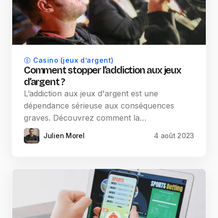
Casino (jeux d’argent)
Comment stopper l’addiction aux jeux
d’argent ?
L’addiction aux jeux d'argent est une
dépendance sérieuse aux conséquences
graves. Découvrez comment la…
Julien Morel
4 août 2023