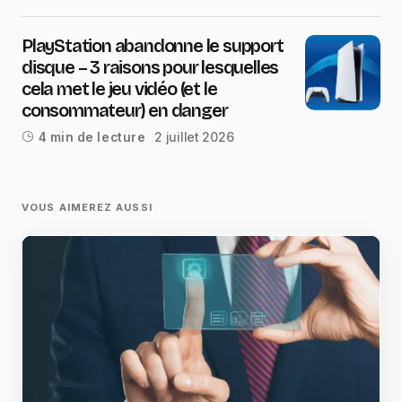
PlayStation abandonne le support
disque – 3 raisons pour lesquelles
cela met le jeu vidéo (et le
consommateur) en danger
2 juillet 2026
4 min de lecture
VOUS AIMEREZ AUSSI