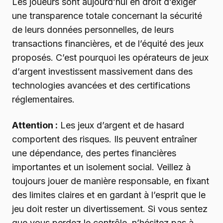
Les joueurs sont aujourd’hui en droit d’exiger
une transparence totale concernant la sécurité
de leurs données personnelles, de leurs
transactions financières, et de l’équité des jeux
proposés. C’est pourquoi les opérateurs de jeux
d’argent investissent massivement dans des
technologies avancées et des certifications
réglementaires.
Attention :
Les jeux d’argent et de hasard
comportent des risques. Ils peuvent entraîner
une dépendance, des pertes financières
importantes et un isolement social. Veillez à
toujours jouer de manière responsable, en fixant
des limites claires et en gardant à l’esprit que le
jeu doit rester un divertissement. Si vous sentez
que vous perdez le contrôle, n’hésitez pas à