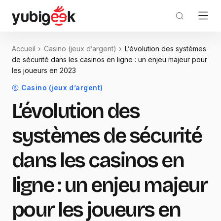
Accueil
Casino (jeux d’argent)
L’évolution des systèmes
de sécurité dans les casinos en ligne : un enjeu majeur pour
les joueurs en 2023
Casino (jeux d’argent)
L’évolution des
systèmes de sécurité
dans les casinos en
ligne : un enjeu majeur
pour les joueurs en