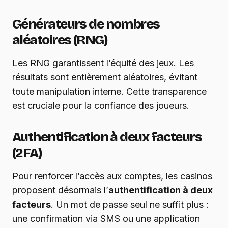
Générateurs de nombres
aléatoires (RNG)
Les RNG garantissent l’équité des jeux. Les
résultats sont entièrement aléatoires, évitant
toute manipulation interne. Cette transparence
est cruciale pour la confiance des joueurs.
Authentification à deux facteurs
(2FA)
Pour renforcer l’accès aux comptes, les casinos
proposent désormais l’
authentification à deux
facteurs
. Un mot de passe seul ne suffit plus :
une confirmation via SMS ou une application