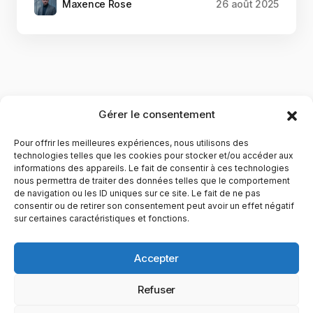
Maxence Rose
26 août 2025
Gérer le consentement
Pour offrir les meilleures expériences, nous utilisons des
technologies telles que les cookies pour stocker et/ou accéder aux
informations des appareils. Le fait de consentir à ces technologies
nous permettra de traiter des données telles que le comportement
de navigation ou les ID uniques sur ce site. Le fait de ne pas
YubiGeek est un média français dédié aux nouvelles
consentir ou de retirer son consentement peut avoir un effet négatif
sur certaines caractéristiques et fonctions.
technologies, à la culture geek et au numérique. Fondé par
Maxence, le site partage depuis plus de 10 ans des
actualités, guides, tests et analyses autour de l’innovation,
Accepter
du web, du gaming et de la science, avec une approche
accessible et passionnée.
Refuser
PAGES
CATÉGORIES
YUBIGEEK