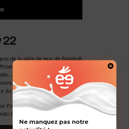
 22
s de la série de jeux de Baseball
ficielle dans la plus grande
idéo. Jouez au mode carrière pour
ouvrez le mode en ligne pour vous
ur du globe.
sur PlayStation 4, PlayStation 5,
endo Switch.
Ne manquez pas notre