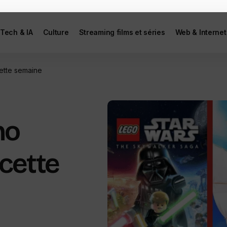
Tech & IA
Culture
Streaming films et séries
Web & Internet
ette semaine
no
cette