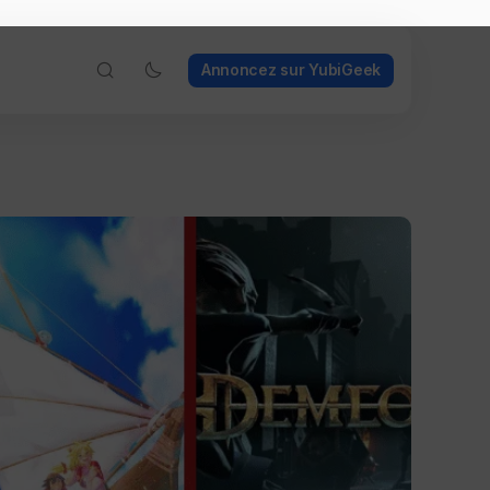
Annoncez sur YubiGeek