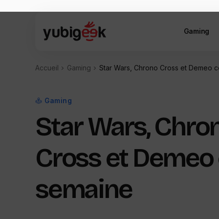
Gaming
Accueil
Gaming
Star Wars, Chrono Cross et Demeo c
Gaming
Star Wars, Chro
Cross et Demeo 
semaine