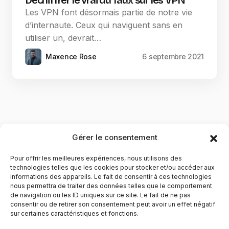
Déchiffrer le vrai du faux sur les VPN
Les VPN font désormais partie de notre vie
d’internaute. Ceux qui naviguent sans en
utiliser un, devrait…
Maxence Rose
6 septembre 2021
Gérer le consentement
Pour offrir les meilleures expériences, nous utilisons des
technologies telles que les cookies pour stocker et/ou accéder aux
informations des appareils. Le fait de consentir à ces technologies
nous permettra de traiter des données telles que le comportement
de navigation ou les ID uniques sur ce site. Le fait de ne pas
YubiGeek est un média français dédié aux nouvelles
consentir ou de retirer son consentement peut avoir un effet négatif
sur certaines caractéristiques et fonctions.
technologies, à la culture geek et au numérique. Fondé par
Maxence, le site partage depuis plus de 10 ans des