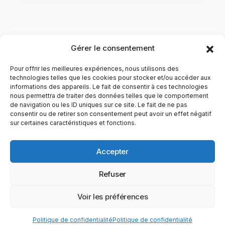
Gérer le consentement
Pour offrir les meilleures expériences, nous utilisons des
technologies telles que les cookies pour stocker et/ou accéder aux
informations des appareils. Le fait de consentir à ces technologies
nous permettra de traiter des données telles que le comportement
de navigation ou les ID uniques sur ce site. Le fait de ne pas
YubiGeek est un média français dédié aux nouvelles
consentir ou de retirer son consentement peut avoir un effet négatif
sur certaines caractéristiques et fonctions.
technologies, à la culture geek et au numérique. Fondé par
Maxence, le site partage depuis plus de 10 ans des
actualités, guides, tests et analyses autour de l’innovation,
Accepter
du web, du gaming et de la science, avec une approche
accessible et passionnée.
Refuser
PAGES
CATÉGORIES
YUBIGEEK
Voir les préférences
© 2025 YubiGeek. Tous droits réservés.
Politique de confidentialité
Politique de confidentialité