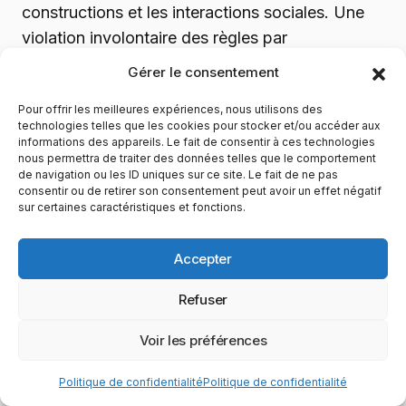
constructions et les interactions sociales. Une
violation involontaire des règles par
méconnaissance peut entraîner des sanctions
Gérer le consentement
évitables.
Pour offrir les meilleures expériences, nous utilisons des
technologies telles que les cookies pour stocker et/ou accéder aux
Explorez les
zones de spawn
et les hubs
informations des appareils. Le fait de consentir à ces technologies
nous permettra de traiter des données telles que le comportement
communautaires pour vous imprégner de
de navigation ou les ID uniques sur ce site. Le fait de ne pas
l’ambiance du serveur. Ces espaces centraux
consentir ou de retirer son consentement peut avoir un effet négatif
sur certaines caractéristiques et fonctions.
révèlent souvent le niveau de développement et
l’esthétique privilégiée par la communauté. Ils
Accepter
constituent également d’excellents points de
rencontre pour socialiser avec d’autres joueurs.
Refuser
Planifiez vos
sessions de jeu
pour
Voir les préférences
correspondre aux heures de pointe du serveur si
Politique de confidentialité
Politique de confidentialité
vous recherchez l’interaction sociale. Les