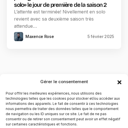
solo» le jour de première de la saison 2
L’attente est terminée! Nivellement en solo
revient avec sa deuxième saison très
attendue…
Maxence Rose
5 février 2025
Gérer le consentement
Pour offrir les meilleures expériences, nous utilisons des
technologies telles que les cookies pour stocker et/ou accéder aux
informations des appareils. Le fait de consentir à ces technologies
nous permettra de traiter des données telles que le comportement
de navigation ou les ID uniques sur ce site. Le fait de ne pas
YubiGeek est un média français dédié aux nouvelles
consentir ou de retirer son consentement peut avoir un effet négatif
sur certaines caractéristiques et fonctions.
technologies, à la culture geek et au numérique. Fondé par