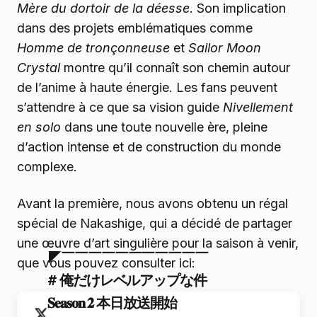
Mère du dortoir de la déesse
. Son implication
dans des projets emblématiques comme
Homme de tronçonneuse
et
Sailor Moon
Crystal
montre qu’il connaît son chemin autour
de l’anime à haute énergie. Les fans peuvent
s’attendre à ce que sa vision guide
Nivellement
en solo
dans une toute nouvelle ère, pleine
d’action intense et de construction du monde
complexe.
Avant la première, nous avons obtenu un régal
spécial de Nakashige, qui a décidé de partager
une œuvre d’art singulière pour la saison à venir,
◤￣￣￣￣￣￣￣￣￣￣￣
que vous pouvez consulter ici:
# 俺だけレベルアップな件
𝐒𝐞𝐚𝐬𝐨𝐧 𝟐 本日放送開始