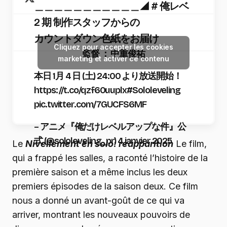
＿＿＿＿＿＿＿＿＿＿＿◢ # 俺レベ
2 期 制作スタッフからの
カウントダウン色紙をお届け
Cliquez pour accepter les cookies
監督 ： 中重俊祐
marketing et activer ce contenu
本日 1月 4 日 (土) 24:00 より放送開始！
https: //t.co/qzf60uuplx#Sololeveling
pic.twitter.com/7GUCFS6MF
– アニメ『俺だけレベルアップな件』公
式 (@sololeveling_pr) 4 janvier 2025
Le
Nivellement en solo: réapparition
Le film,
qui a frappé les salles, a raconté l’histoire de la
première saison et a même inclus les deux
premiers épisodes de la saison deux. Ce film
nous a donné un avant-goût de ce qui va
arriver, montrant les nouveaux pouvoirs de