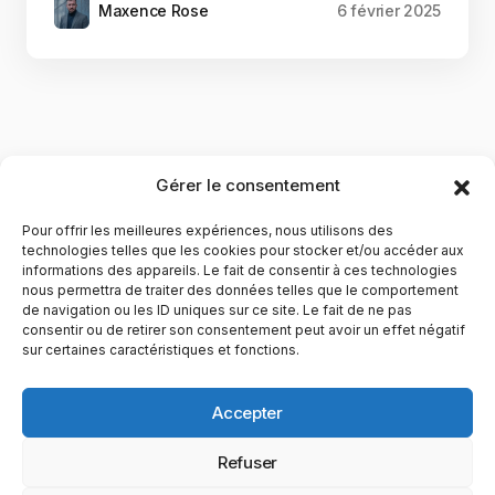
Maxence Rose
6 février 2025
Gérer le consentement
Pour offrir les meilleures expériences, nous utilisons des
technologies telles que les cookies pour stocker et/ou accéder aux
informations des appareils. Le fait de consentir à ces technologies
nous permettra de traiter des données telles que le comportement
de navigation ou les ID uniques sur ce site. Le fait de ne pas
YubiGeek est un média français dédié aux nouvelles
consentir ou de retirer son consentement peut avoir un effet négatif
sur certaines caractéristiques et fonctions.
technologies, à la culture geek et au numérique. Fondé par
Maxence, le site partage depuis plus de 10 ans des
actualités, guides, tests et analyses autour de l’innovation,
Accepter
du web, du gaming et de la science, avec une approche
accessible et passionnée.
Refuser
PAGES
CATÉGORIES