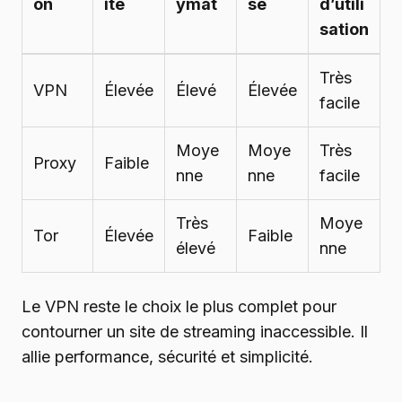
on
ité
ymat
se
d’utili
sation
Très
VPN
Élevée
Élevé
Élevée
facile
Moye
Moye
Très
Proxy
Faible
nne
nne
facile
Très
Moye
Tor
Élevée
Faible
élevé
nne
Le VPN reste le choix le plus complet pour
contourner un site de streaming inaccessible. Il
allie performance, sécurité et simplicité.