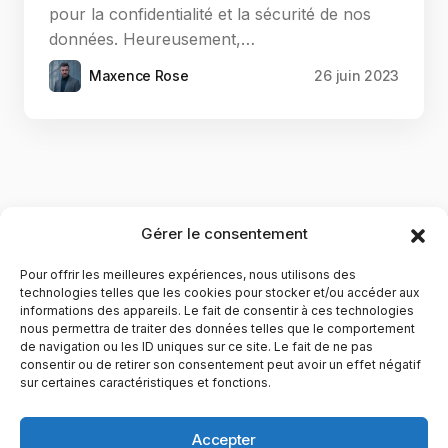
pour la confidentialité et la sécurité de nos
données. Heureusement,…
Maxence Rose
26 juin 2023
Gérer le consentement
Pour offrir les meilleures expériences, nous utilisons des
technologies telles que les cookies pour stocker et/ou accéder aux
informations des appareils. Le fait de consentir à ces technologies
nous permettra de traiter des données telles que le comportement
de navigation ou les ID uniques sur ce site. Le fait de ne pas
YubiGeek est un média français dédié aux nouvelles
consentir ou de retirer son consentement peut avoir un effet négatif
sur certaines caractéristiques et fonctions.
technologies, à la culture geek et au numérique. Fondé par
Maxence, le site partage depuis plus de 10 ans des
actualités, guides, tests et analyses autour de l’innovation,
Accepter