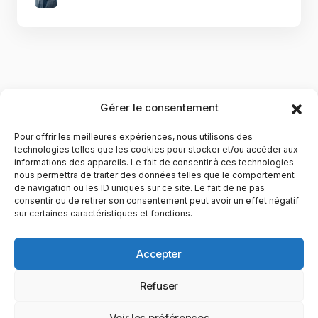
Gérer le consentement
Pour offrir les meilleures expériences, nous utilisons des
technologies telles que les cookies pour stocker et/ou accéder aux
Ne manquez pas notre actualité !
informations des appareils. Le fait de consentir à ces technologies
nous permettra de traiter des données telles que le comportement
de navigation ou les ID uniques sur ce site. Le fait de ne pas
YubiGeek est un média français dédié aux nouvelles
consentir ou de retirer son consentement peut avoir un effet négatif
sur certaines caractéristiques et fonctions.
technologies, à la culture geek et au numérique. Fondé par
Maxence, le site partage depuis plus de 10 ans des
actualités, guides, tests et analyses autour de l’innovation,
Accepter
du web, du gaming et de la science, avec une approche
accessible et passionnée.
Refuser
PAGES
Nous ne spammons pas ! Consultez notre
CATÉGORIES
YUBIGEEK
politique de confidentialité
pour plus
Voir les préférences