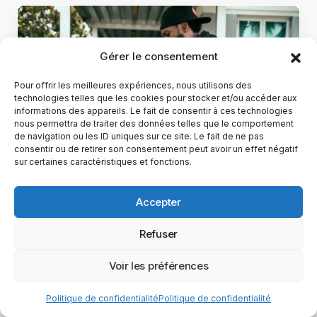
Gérer le consentement
Pour offrir les meilleures expériences, nous utilisons des
technologies telles que les cookies pour stocker et/ou accéder aux
informations des appareils. Le fait de consentir à ces technologies
nous permettra de traiter des données telles que le comportement
de navigation ou les ID uniques sur ce site. Le fait de ne pas
consentir ou de retirer son consentement peut avoir un effet négatif
sur certaines caractéristiques et fonctions.
Films & séries
Voyagez sur les traces des blockbusters
Accepter
de 2025 : 5 lieux de tournage à explorer
absolument
Refuser
Découvrez 5 lieux de tournage
Voir les préférences
incontournables des films à succès de 2025
et revivez des scènes emblématiques…
Politique de confidentialité
Politique de confidentialité
Maxence Rose
15 novembre 2025