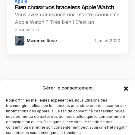
Apple
Bien choisir vos bracelets Apple Watch
Vous avez commandé une montre connectée
Apple Watch ? Très bien ! C’est un
accessoire…
Maxence Rose
1 juillet 2020
Gérer le consentement
Pour offrir les meilleures expériences, nous utilisons des
technologies telles que les cookies pour stocker et/ou accéder aux
informations des appareils. Le fait de consentir à ces technologies
nous permettra de traiter des données telles que le comportement
de navigation ou les ID uniques sur ce site. Le fait de ne pas
YubiGeek est un média français dédié aux nouvelles
consentir ou de retirer son consentement peut avoir un effet négatif
sur certaines caractéristiques et fonctions.
technologies, à la culture geek et au numérique. Fondé par