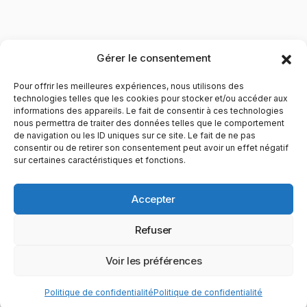
Gérer le consentement
Pour offrir les meilleures expériences, nous utilisons des
technologies telles que les cookies pour stocker et/ou accéder aux
informations des appareils. Le fait de consentir à ces technologies
nous permettra de traiter des données telles que le comportement
de navigation ou les ID uniques sur ce site. Le fait de ne pas
YubiGeek est un média français dédié aux nouvelles
consentir ou de retirer son consentement peut avoir un effet négatif
sur certaines caractéristiques et fonctions.
technologies, à la culture geek et au numérique. Fondé par
Maxence, le site partage depuis plus de 10 ans des
actualités, guides, tests et analyses autour de l’innovation,
Accepter
du web, du gaming et de la science, avec une approche
accessible et passionnée.
Refuser
PAGES
CATÉGORIES
YUBIGEEK
Voir les préférences
© 2025 YubiGeek. Tous droits réservés.
Politique de confidentialité
Politique de confidentialité