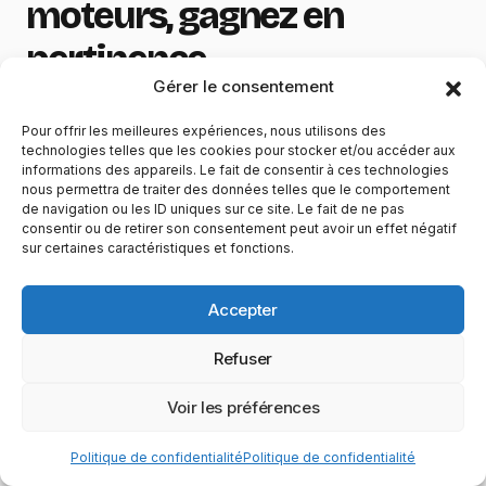
moteurs, gagnez en
pertinence
Gérer le consentement
Au quotidien, nous tapons nos requêtes sans y
Pour offrir les meilleures expériences, nous utilisons des
penser. Pourtant, choisir parmi les meilleurs
technologies telles que les cookies pour stocker et/ou accéder aux
informations des appareils. Le fait de consentir à ces technologies
moteurs de recherche peut changer votre
nous permettra de traiter des données telles que le comportement
de navigation ou les ID uniques sur ce site. Le fait de ne pas
rapport à l’information : plus de pertinence, plus
consentir ou de retirer son consentement peut avoir un effet négatif
de contrôle, et parfois un impact positif
sur certaines caractéristiques et fonctions.
(confidentialité, environnement, ancrage local).
La stratégie gagnante : un moteur généraliste
Accepter
pour la vitesse, un ou deux moteurs alternatifs
Refuser
pour la confidentialité et les usages spécifiques,
et un moteur spécialisé pour les cas pointus.
Voir les préférences
Testez pendant une semaine, observez vos
résultats et adoptez la combinaison qui vous
Politique de confidentialité
Politique de confidentialité