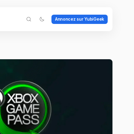
Annoncez sur YubiGeek