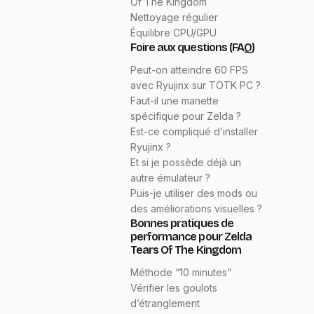
Of The Kingdom
Nettoyage régulier
Équilibre CPU/GPU
Foire aux questions (FAQ)
Peut-on atteindre 60 FPS
avec Ryujinx sur TOTK PC ?
Faut-il une manette
spécifique pour Zelda ?
Est-ce compliqué d’installer
Ryujinx ?
Et si je possède déjà un
autre émulateur ?
Puis-je utiliser des mods ou
des améliorations visuelles ?
Bonnes pratiques de
performance pour Zelda
Tears Of The Kingdom
Méthode “10 minutes”
Vérifier les goulots
d’étranglement