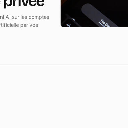
 privée
i AI sur les comptes
tificielle par vos