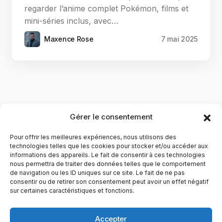
regarder l’anime complet Pokémon, films et
mini-séries inclus, avec…
Maxence Rose
7 mai 2025
Gérer le consentement
Pour offrir les meilleures expériences, nous utilisons des
technologies telles que les cookies pour stocker et/ou accéder aux
informations des appareils. Le fait de consentir à ces technologies
nous permettra de traiter des données telles que le comportement
de navigation ou les ID uniques sur ce site. Le fait de ne pas
YubiGeek est un média français dédié aux nouvelles
consentir ou de retirer son consentement peut avoir un effet négatif
sur certaines caractéristiques et fonctions.
technologies, à la culture geek et au numérique. Fondé par
Maxence, le site partage depuis plus de 10 ans des
actualités, guides, tests et analyses autour de l’innovation,
Accepter