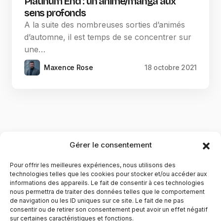
Platinum End : un anime/manga aux
sens profonds
A la suite des nombreuses sorties d’animés
d’automne, il est temps de se concentrer sur
une…
Maxence Rose
18 octobre 2021
Gérer le consentement
Pour offrir les meilleures expériences, nous utilisons des
technologies telles que les cookies pour stocker et/ou accéder aux
informations des appareils. Le fait de consentir à ces technologies
nous permettra de traiter des données telles que le comportement
de navigation ou les ID uniques sur ce site. Le fait de ne pas
YubiGeek est un média français dédié aux nouvelles
consentir ou de retirer son consentement peut avoir un effet négatif
sur certaines caractéristiques et fonctions.
technologies, à la culture geek et au numérique. Fondé par