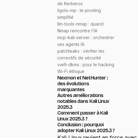
de Kerberos
ligolo-mp : le pivoting
simplifié
llm-tools-nmap : quand
Nmap rencontre l’IA
mcp-kali-server : orchestrer
ses agents IA
patchleaks : vérifier les
correctifs de sécurité
vwifi-dkms : pour le hacking
Wi-Fi éthique
Nexmon et NetHunter :
des évolutions
marquantes
Autres améliorations
notables dans Kali Linux
2025.3
Comment passer à Kali
Linux 2025.3 ?
Conclusion : pourquoi
adopter Kali Linux 2025.3 ?
Kali Linux revient en force avec