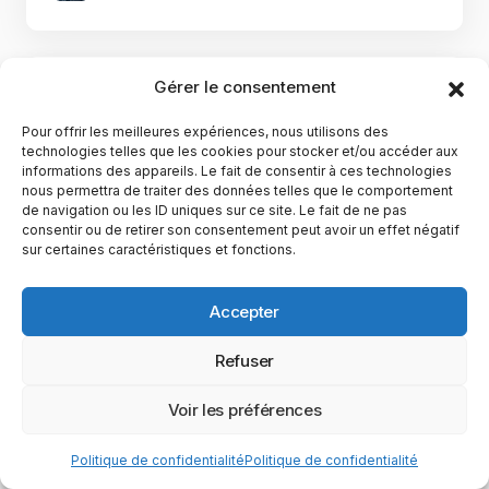
Gérer le consentement
Pour offrir les meilleures expériences, nous utilisons des
technologies telles que les cookies pour stocker et/ou accéder aux
informations des appareils. Le fait de consentir à ces technologies
nous permettra de traiter des données telles que le comportement
de navigation ou les ID uniques sur ce site. Le fait de ne pas
consentir ou de retirer son consentement peut avoir un effet négatif
sur certaines caractéristiques et fonctions.
Accepter
Anime & manga
Voici nos recommandations pour les
Refuser
animés à l’été & automne 2021
Voir les préférences
Vous ne savez pas quoi regarder en cette
saison d’Automne ? Et bien cet article est fait
Politique de confidentialité
Politique de confidentialité
pour vous. Nous…