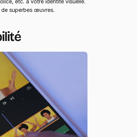
olice, etc. à votre identité visuelle.
r de superbes œuvres.
lité