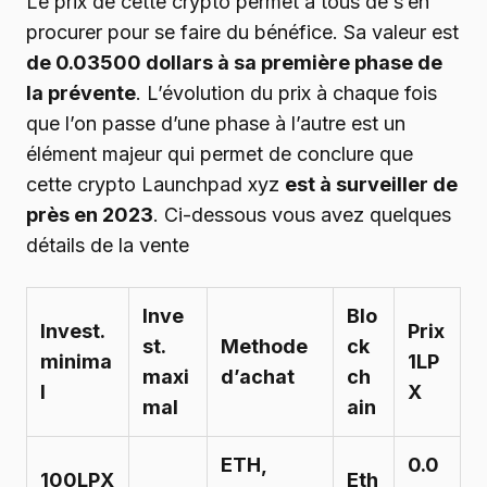
Le prix de cette crypto permet à tous de s’en
procurer pour se faire du bénéfice. Sa valeur est
de 0.03500 dollars à sa première phase de
la prévente
. L’évolution du prix à chaque fois
que l’on passe d’une phase à l’autre est un
élément majeur qui permet de conclure que
cette crypto Launchpad xyz
est à surveiller de
près en 2023
. Ci-dessous vous avez quelques
détails de la vente
Inve
Blo
Invest.
Prix
st.
Methode
ck
minima
1LP
maxi
d’achat
ch
l
X
mal
ain
ETH,
0.0
100LPX
Eth