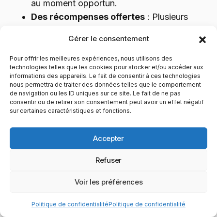
au moment opportun.
Des récompenses offertes
: Plusieurs
plateformes naissantes proposent des
Gérer le consentement
récompenses pour attirer davantage d’
investisseurs. Il peut s’agir d’une réduction
Pour offrir les meilleures expériences, nous utilisons des
technologies telles que les cookies pour stocker et/ou accéder aux
sur le prix de la prévente qui est déjà assez
informations des appareils. Le fait de consentir à ces technologies
bas ou encore des jetons gratuits. Même
nous permettra de traiter des données telles que le comportement
de navigation ou les ID uniques sur ce site. Le fait de ne pas
s’il s’agit d’une politique marketing, c’est
consentir ou de retirer son consentement peut avoir un effet négatif
bénéfique pour les acheteurs.
sur certaines caractéristiques et fonctions.
Premier arrivé premier servi
: le principe
Accepter
du premier arrivé premier servi est
applicable avec les préventes dans la
Refuser
mesure où les acheteurs de la première
phase seront servis à un coût bas
Voir les préférences
contrairement à ceux qui viendront en
Politique de confidentialité
Politique de confidentialité
phase deux et ainsi de suite.