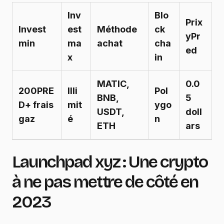
Inv
Blo
Prix
Invest
est
Méthode
ck
yPr
min
ma
achat
cha
ed
x
in
MATIC,
0.0
200PRE
Illi
Pol
BNB,
5
D+ frais
mit
ygo
USDT,
doll
gaz
é
n
ETH
ars
Launchpad xyz : Une crypto
à ne pas mettre de côté en
2023