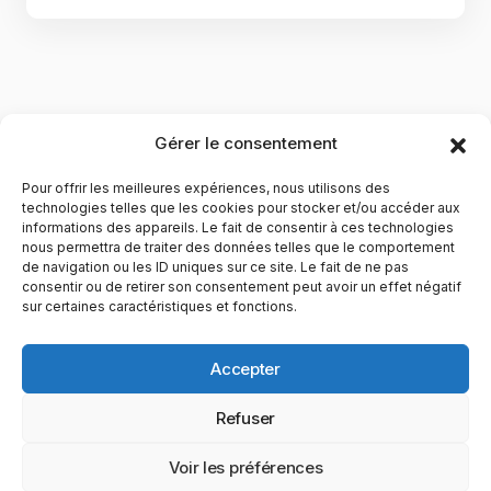
Gérer le consentement
Pour offrir les meilleures expériences, nous utilisons des
technologies telles que les cookies pour stocker et/ou accéder aux
informations des appareils. Le fait de consentir à ces technologies
nous permettra de traiter des données telles que le comportement
de navigation ou les ID uniques sur ce site. Le fait de ne pas
YubiGeek est un média français dédié aux nouvelles
consentir ou de retirer son consentement peut avoir un effet négatif
sur certaines caractéristiques et fonctions.
technologies, à la culture geek et au numérique. Fondé par
Maxence, le site partage depuis plus de 10 ans des
actualités, guides, tests et analyses autour de l’innovation,
Accepter
du web, du gaming et de la science, avec une approche
accessible et passionnée.
Refuser
PAGES
CATÉGORIES
YUBIGEEK
Voir les préférences