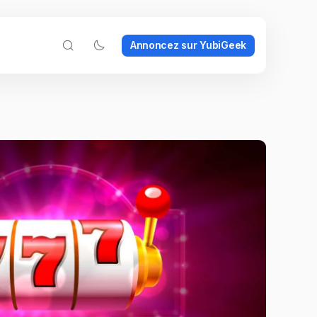
Annoncez sur YubiGeek