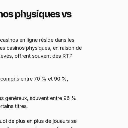
inos physiques vs
asinos en ligne réside dans les
es casinos physiques, en raison de
 élevés, offrent souvent des RTP
compris entre 70 % et 90 %,
us généreux, souvent entre 96 %
tains titres.
uoi de plus en plus de joueurs se