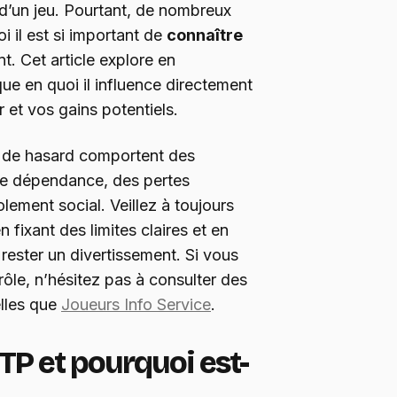
 d’un jeu. Pourtant, de nombreux
 il est si important de
connaître
t. Cet article explore en
ue en quoi il influence directement
r et vos gains potentiels.
t de hasard comportent des
une dépendance, des pertes
olement social. Veillez à toujours
 fixant des limites claires et en
t rester un divertissement. Si vous
ôle, n’hésitez pas à consulter des
elles que
Joueurs Info Service
.
RTP et pourquoi est-