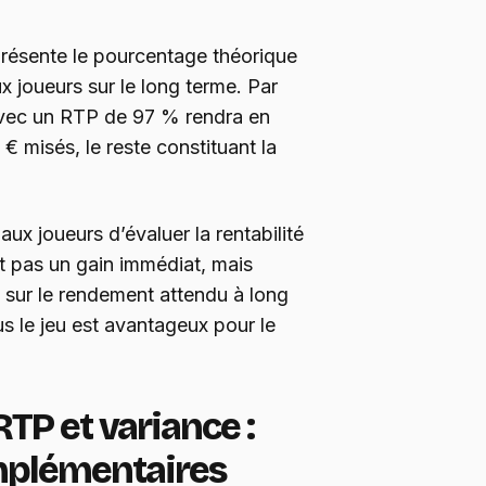
présente le pourcentage théorique
ux joueurs sur le long terme. Par
vec un RTP de 97 % rendra en
 misés, le reste constituant la
ux joueurs d’évaluer la rentabilité
tit pas un gain immédiat, mais
e sur le rendement attendu à long
us le jeu est avantageux pour le
RTP et variance :
mplémentaires