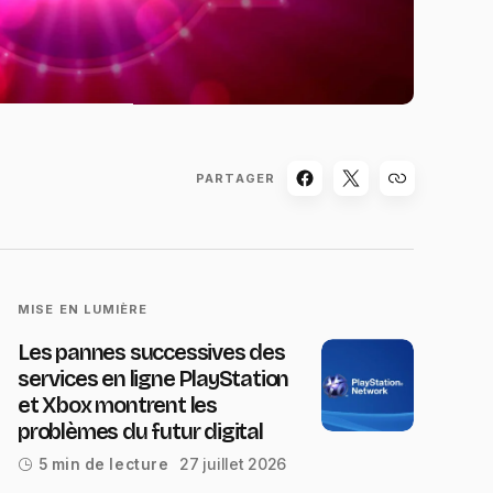
PARTAGER
MISE EN LUMIÈRE
Les pannes successives des
services en ligne PlayStation
et Xbox montrent les
problèmes du futur digital
27 juillet 2026
5 min de lecture