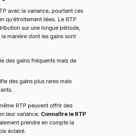
RTP avec la variance, pourtant ces
en qu’étroitement liées. Le RTP
tribution sur une longue période,
 la manière dont les gains sont
fie des gains fréquents mais de
ifie des gains plus rares mais
tants.
 même RTP peuvent offrir des
on leur variance.
Connaître le RTP
 également prendre en compte la
oix éclairé.