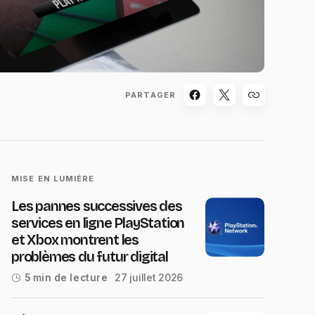
PARTAGER
MISE EN LUMIÈRE
Les pannes successives des
services en ligne PlayStation
et Xbox montrent les
problèmes du futur digital
27 juillet 2026
5 min de lecture