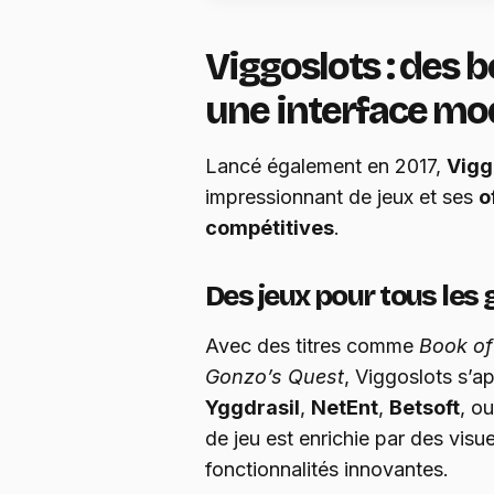
Viggoslots : des 
une interface m
Lancé également en 2017,
Vigg
impressionnant de jeux et ses
o
compétitives
.
Des jeux pour tous les
Avec des titres comme
Book o
Gonzo’s Quest
, Viggoslots s’ap
Yggdrasil
,
NetEnt
,
Betsoft
, o
de jeu est enrichie par des vis
fonctionnalités innovantes.