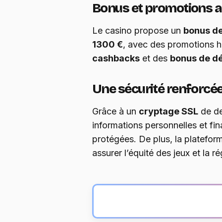
Bonus et promotions at
Le casino propose un
bonus de
1300 €
, avec des promotions 
cashbacks
et des
bonus de d
Une sécurité renforcé
Grâce à un
cryptage SSL
de de
informations personnelles et fi
protégées. De plus, la platefor
assurer l’équité des jeux et la r