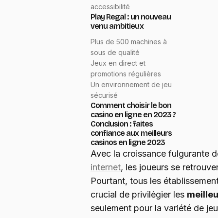
accessibilité
Play Regal : un nouveau
venu ambitieux
Plus de 500 machines à
sous de qualité
Jeux en direct et
promotions régulières
Un environnement de jeu
sécurisé
Comment choisir le bon
casino en ligne en 2023 ?
Conclusion : faites
confiance aux meilleurs
casinos en ligne 2023
Avec la croissance fulgurante d
internet
, les joueurs se retrouve
Pourtant, tous les établissement
crucial de privilégier les
meilleu
seulement pour la variété de je