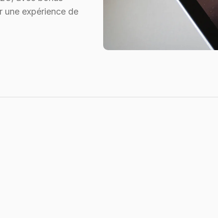
our une expérience de