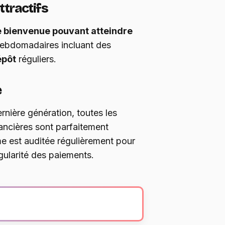
tractifs
 bienvenue pouvant atteindre
hebdomadaires incluant des
épôt
réguliers.
e
rnière génération, toutes les
nancières sont parfaitement
me est auditée régulièrement pour
égularité des paiements.