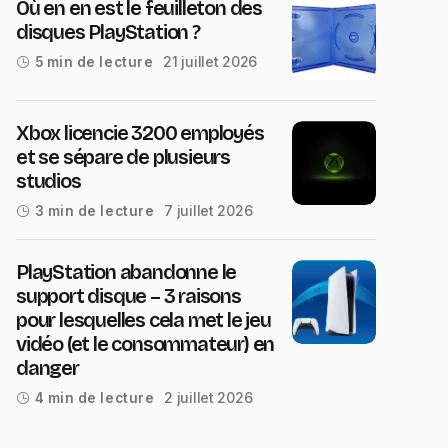
Où en en est le feuilleton des
disques PlayStation ?
21 juillet 2026
5 min de lecture
Xbox licencie 3200 employés
et se sépare de plusieurs
studios
7 juillet 2026
3 min de lecture
PlayStation abandonne le
support disque – 3 raisons
pour lesquelles cela met le jeu
vidéo (et le consommateur) en
danger
2 juillet 2026
4 min de lecture