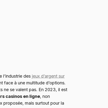
e l’industrie des
jeux d’argent sur
nt face à une multitude d’options.
s ne se valent pas. En 2023, il est
rs casinos en ligne
, non
ux proposée, mais surtout pour la