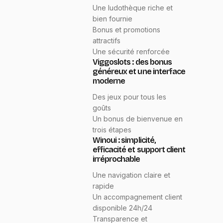
Une ludothèque riche et
bien fournie
Bonus et promotions
attractifs
Une sécurité renforcée
Viggoslots : des bonus
généreux et une interface
moderne
Des jeux pour tous les
goûts
Un bonus de bienvenue en
trois étapes
Winoui : simplicité,
efficacité et support client
irréprochable
Une navigation claire et
rapide
Un accompagnement client
disponible 24h/24
Transparence et