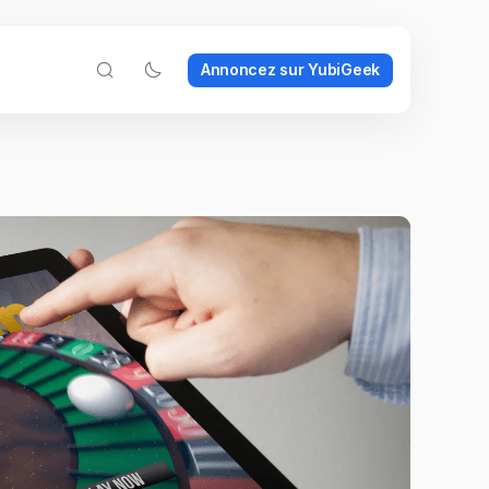
Annoncez sur YubiGeek