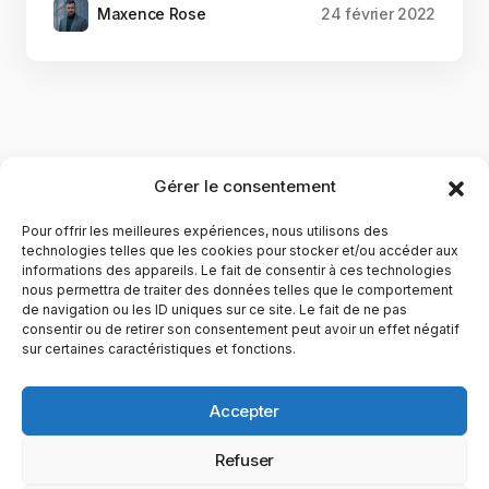
Maxence Rose
24 février 2022
Gérer le consentement
Pour offrir les meilleures expériences, nous utilisons des
technologies telles que les cookies pour stocker et/ou accéder aux
informations des appareils. Le fait de consentir à ces technologies
nous permettra de traiter des données telles que le comportement
de navigation ou les ID uniques sur ce site. Le fait de ne pas
YubiGeek est un média français dédié aux nouvelles
consentir ou de retirer son consentement peut avoir un effet négatif
sur certaines caractéristiques et fonctions.
technologies, à la culture geek et au numérique. Fondé par
Maxence, le site partage depuis plus de 10 ans des
actualités, guides, tests et analyses autour de l’innovation,
Accepter
du web, du gaming et de la science, avec une approche
accessible et passionnée.
Refuser
PAGES
CATÉGORIES