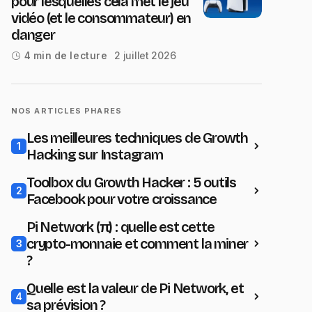
pour lesquelles cela met le jeu
vidéo (et le consommateur) en
danger
2 juillet 2026
4 min de lecture
NOS ARTICLES PHARES
Les meilleures techniques de Growth
1
Hacking sur Instagram
Toolbox du Growth Hacker : 5 outils
2
Facebook pour votre croissance
Pi Network (π) : quelle est cette
crypto-monnaie et comment la miner
3
?
Quelle est la valeur de Pi Network, et
4
sa prévision ?