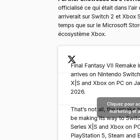
officialisé ce qui était dans l’ai
arriverait sur Switch 2 et Xbox
temps que sur le Microsoft Stor
écosystème Xbox.
Final Fantasy VII Remake 
arrives on Nintendo Switch
X|S and Xbox on PC on Ja
2026.
Cliquez pour a
That’s not all, the remake tr
marketing et 
be making its way to Swit
Series X|S and Xbox on PC
PlayStation 5, Steam and