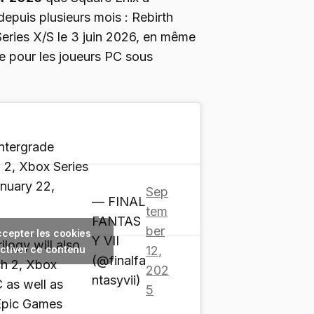
r depuis plusieurs mois : Rebirth
 Series X/S le 3 juin 2026, en même
e pour les joueurs PC sous
Intergrade
 2, Xbox Series
nuary 22,
Sep
— FINAL
tem
FANTAS
ber
ccepter les cookies
Y VII
ilogy will also
activer ce contenu
12,
(@finalfa
ch 2, Xbox
202
ntasyvii)
 as well as
5
 Epic Games