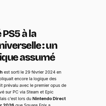
é PS5 à la
niverselle : un
gique assumé
th
est sorti le 29 février 2024 en
pliquait encore la logique des
ait prévalu avec le premier opus de
rrivé sur PC via Steam et Epic
ais c’est lors du
Nintendo Direct
er 2026
que Square Enix a