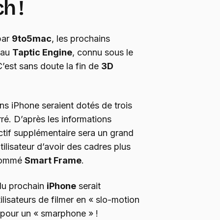
h !
par
9to5mac
, les prochains
eau
Taptic Engine
, connu sous le
’est sans doute la fin de
3D
ins iPhone seraient dotés de trois
ré. D’après les informations
ectif supplémentaire sera un grand
tilisateur d’avoir des cadres plus
 nommé
Smart Frame
.
 du prochain
iPhone
serait
lisateurs de filmer en « slo-motion
 pour un « smarphone » !