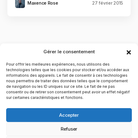
Maxence Rose
27 février 2015
Gérer le consentement
Pour offrir les meilleures expériences, nous utilisons des
technologies telles que les cookies pour stocker et/ou accéder aux
informations des appareils. Le fait de consentir à ces technologies
nous permettra de traiter des données telles que le comportement
de navigation ou les ID uniques sur ce site. Le fait de ne pas
YubiGeek est un média français dédié aux nouvelles
consentir ou de retirer son consentement peut avoir un effet négatif
sur certaines caractéristiques et fonctions.
technologies, à la culture geek et au numérique. Fondé par
Maxence, le site partage depuis plus de 10 ans des
actualités, guides, tests et analyses autour de l’innovation,
Accepter
du web, du gaming et de la science, avec une approche
accessible et passionnée.
Refuser
PAGES
CATÉGORIES