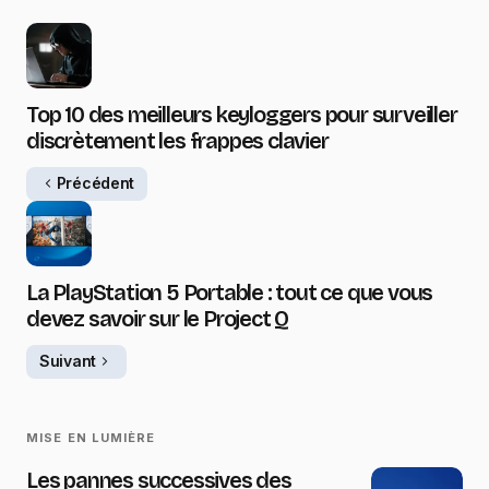
Top 10 des meilleurs keyloggers pour surveiller
discrètement les frappes clavier
Précédent
La PlayStation 5 Portable : tout ce que vous
devez savoir sur le Project Q
Suivant
MISE EN LUMIÈRE
Les pannes successives des