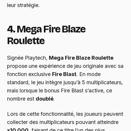
leur stratégie.
4. Mega Fire Blaze
Roulette
Signée Playtech,
Mega Fire Blaze Roulette
propose une expérience de jeu originale avec sa
fonction exclusive
Fire Blast
. En mode
standard, le jeu intègre jusqu’à 5 multiplicateurs,
mais lorsque le bonus Fire Blast s’active, ce
nombre est
doublé
.
Lors de cette fonctionnalité, les joueurs peuvent
collecter des multiplicateurs pouvant atteindre
x10 000
, faisant de ce titre l’un des plus