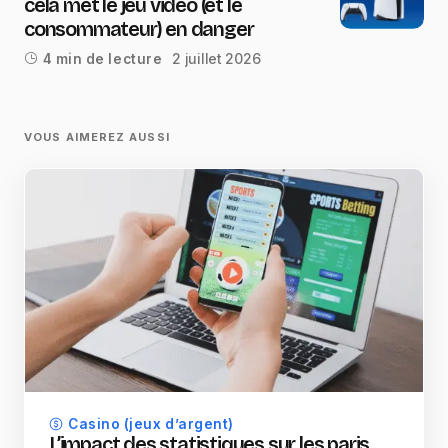
cela met le jeu vidéo (et le
consommateur) en danger
2 juillet 2026
4 min de lecture
VOUS AIMEREZ AUSSI
Casino (jeux d’argent)
L’impact des statistiques sur les paris