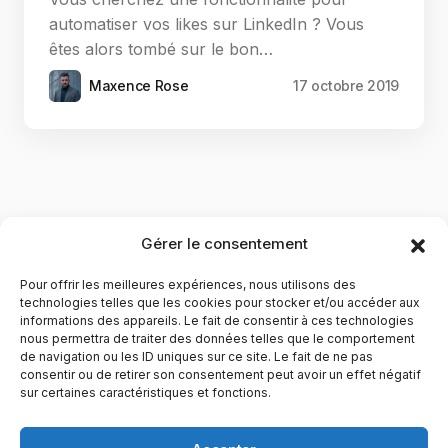
automatiser vos likes sur LinkedIn ? Vous
êtes alors tombé sur le bon…
Maxence Rose
17 octobre 2019
Gérer le consentement
Pour offrir les meilleures expériences, nous utilisons des
technologies telles que les cookies pour stocker et/ou accéder aux
informations des appareils. Le fait de consentir à ces technologies
nous permettra de traiter des données telles que le comportement
de navigation ou les ID uniques sur ce site. Le fait de ne pas
YubiGeek est un média français dédié aux nouvelles
consentir ou de retirer son consentement peut avoir un effet négatif
sur certaines caractéristiques et fonctions.
technologies, à la culture geek et au numérique. Fondé par
Maxence, le site partage depuis plus de 10 ans des
actualités, guides, tests et analyses autour de l’innovation,