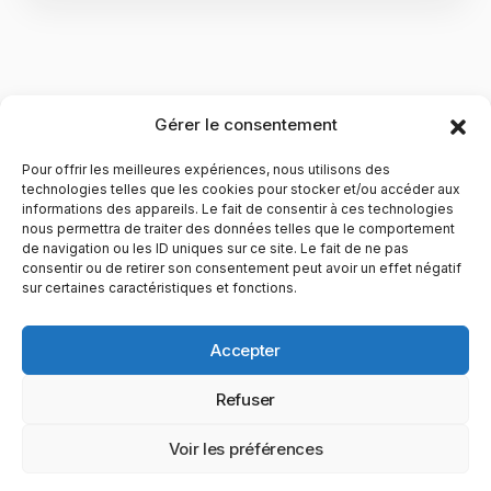
Gérer le consentement
Pour offrir les meilleures expériences, nous utilisons des
technologies telles que les cookies pour stocker et/ou accéder aux
informations des appareils. Le fait de consentir à ces technologies
nous permettra de traiter des données telles que le comportement
de navigation ou les ID uniques sur ce site. Le fait de ne pas
YubiGeek est un média français dédié aux nouvelles
consentir ou de retirer son consentement peut avoir un effet négatif
sur certaines caractéristiques et fonctions.
technologies, à la culture geek et au numérique. Fondé par
Maxence, le site partage depuis plus de 10 ans des
actualités, guides, tests et analyses autour de l’innovation,
Accepter
du web, du gaming et de la science, avec une approche
accessible et passionnée.
Refuser
PAGES
CATÉGORIES
YUBIGEEK
Voir les préférences
© 2025 YubiGeek. Tous droits réservés.