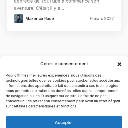
apprécié de YouTube a commencé son
aventure. C’était il y a…
Maxence Rose
6 mars 2022
Gérer le consentement
Pour offrir les meilleures expériences, nous utilisons des
technologies telles que les cookies pour stocker et/ou accéder aux
informations des appareils. Le fait de consentir à ces technologies
nous permettra de traiter des données telles que le comportement
de navigation ou les ID uniques sur ce site. Le fait de ne pas
YubiGeek est un média français dédié aux nouvelles
consentir ou de retirer son consentement peut avoir un effet négatif
sur certaines caractéristiques et fonctions.
technologies, à la culture geek et au numérique. Fondé par
Maxence, le site partage depuis plus de 10 ans des
actualités, guides, tests et analyses autour de l’innovation,
Accepter
du web, du gaming et de la science, avec une approche